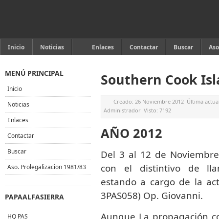
Inicio
Noticias
Enlaces
Contactar
Buscar
Aso
MENÚ PRINCIPAL
Southern Cook Is
Inicio
Creado:
26 Noviembre 2012
Última actua
Noticias
Administrador
Visto:
7192
Enlaces
AÑO 2012
Contactar
Buscar
Del 3 al 12 de Noviembre 
con el distintivo de l
Aso. Prolegalizacion 1981/83
estando a cargo de la act
3PAS058) Op. Giovanni.
PAPAALFASIERRA
Aunque La propagación com
HQ PAS