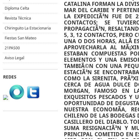
CATALINA FORMAN LA DIVISI
Diploma Celta
MAR DEL CARIBE Y PERTEN
LA EXPEDICIÃ³N FUE DE 2
Revista Técnica
CONTACTOS; SE TUVI
PROPAGACIÃ³N, RESALTAN
Chiringuito La Estacionaria
5, 3, 12 CONTACTOS, PERO 
Fiestas San Mateo
UNA O DOS HORAS, ALLÃ­ 
APROVECHARLA AL MÃ¡XI
21PAS00
ESTABAN COMPUESTAS PO
Aviso Legal
ELEMENTOS Y UNA EMISO
TAMBIÃ©N CON UNA PEQUE
ESTACIÃ³N SE ENCONTRAB
REDES
COMO LA SIRENITA, PRÃ³X
CERCA DE AGUA DULCE 
MORGAN, FAMOSO EN LA
EXQUISITOS PESCADOS Y 
OPORTUNIDAD DE DEGUSTAR
NUESTRA ECONOMÃ­A, R
CHILENO DE LAS BODEGAS
CASILLERO DEL DIABLO. T
SUMA RESIGNACIÃ³N Y MU
PRINCIPAL COMETIDO EN ES