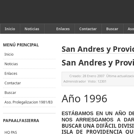
Inicio
Noticias
Enlaces
Contactar
Buscar
Aso
MENÚ PRINCIPAL
San Andres y Provi
Inicio
San Andres y Prov
Noticias
Enlaces
Creado:
28 Enero 2007
Última actualizac
Administrador
Visto:
12301
Contactar
Buscar
Año 1996
Aso. Prolegalizacion 1981/83
ESTÁBAMOS EN UN AÑO DE
NOS ARRIESGAMOS A DA
PAPAALFASIERRA
BUSCAR UNA DIFÃ­CIL DIVIS
ISLA DE PROVIDENCIA Q
HQ PAS