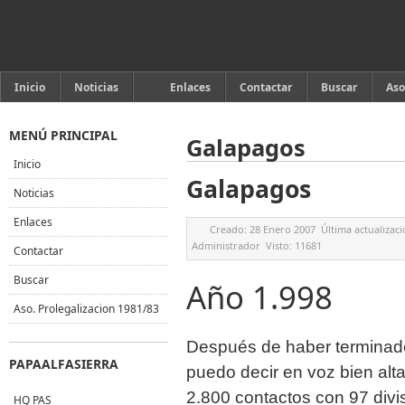
Inicio
Noticias
Enlaces
Contactar
Buscar
Aso
MENÚ PRINCIPAL
Galapagos
Inicio
Galapagos
Noticias
Enlaces
Creado:
28 Enero 2007
Última actualizac
Administrador
Visto:
11681
Contactar
Buscar
Año 1.998
Aso. Prolegalizacion 1981/83
Después de haber terminado
PAPAALFASIERRA
puedo decir en voz bien alta
2.800 contactos con 97 divis
HQ PAS