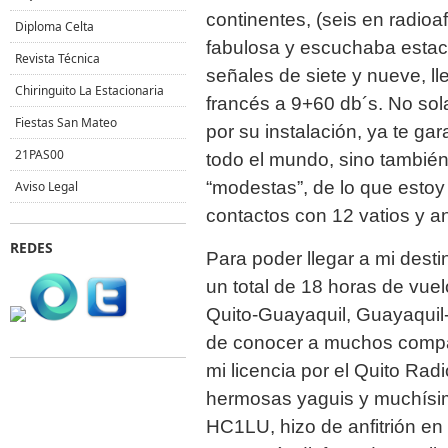
continentes, (seis en radio
Diploma Celta
fabulosa y escuchaba esta
Revista Técnica
señales de siete y nueve, l
Chiringuito La Estacionaria
francés a 9+60 db´s. No so
Fiestas San Mateo
por su instalación, ya te gar
21PAS00
todo el mundo, sino tambié
“modestas”, de lo que estoy
Aviso Legal
contactos con 12 vatios y an
REDES
Para poder llegar a mi dest
un total de 18 horas de vue
Quito-Guayaquil, Guayaquil-
de conocer a muchos compañ
mi licencia por el Quito Ra
hermosas yaguis y muchísi
HC1LU, hizo de anfitrión en m