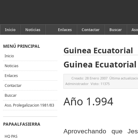
Inicio
Noticias
Enlaces
Contactar
Buscar
Aso
MENÚ PRINCIPAL
Guinea Ecuatorial
Inicio
Guinea Ecuatorial
Noticias
Enlaces
Creado:
28 Enero 2007
Última actualizac
Administrador
Visto:
11375
Contactar
Buscar
Año 1.994
Aso. Prolegalizacion 1981/83
PAPAALFASIERRA
Aprovechando que Jes
HQ PAS