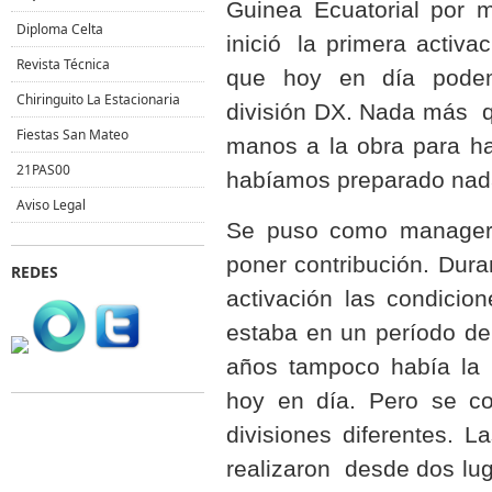
Guinea Ecuatorial por m
Diploma Celta
inició
la primera activa
Revista Técnica
que hoy en día podem
Chiringuito La Estacionaria
división DX. Nada más q
Fiestas San Mateo
manos a la obra para ha
21PAS00
habíamos preparado nada
Aviso Legal
Se puso como manager 
poner contribución. Dura
REDES
activación las condicio
estaba en un período de
años tampoco había la 
hoy en día. Pero se co
divisiones diferentes. L
realizaron desde dos lug