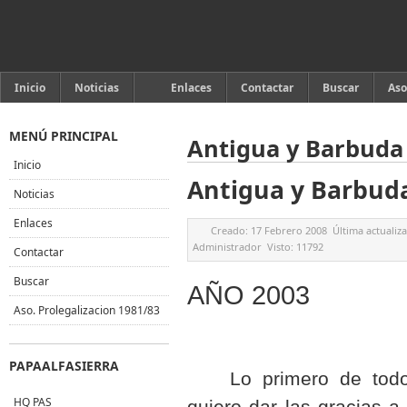
Inicio
Noticias
Enlaces
Contactar
Buscar
Aso
MENÚ PRINCIPAL
Antigua y Barbuda
Inicio
Antigua y Barbud
Noticias
Enlaces
Creado:
17 Febrero 2008
Última actualiz
Administrador
Visto:
11792
Contactar
Buscar
AÑO 2003
Aso. Prolegalizacion 1981/83
PAPAALFASIERRA
Lo primero de tod
HQ PAS
quiero dar las gracias 