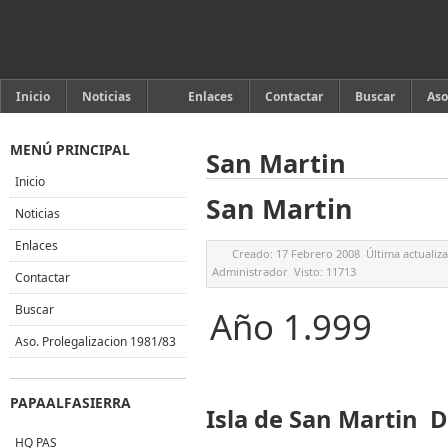
Inicio
Noticias
Enlaces
Contactar
Buscar
Aso
MENÚ PRINCIPAL
San Martin
Inicio
San Martin
Noticias
Enlaces
Creado:
17 Febrero 2008
Última actualiz
Administrador
Visto:
11713
Contactar
Buscar
Año 1.999
Aso. Prolegalizacion 1981/83
PAPAALFASIERRA
Isla de San Martin D
HQ PAS